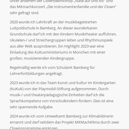
unter anderem der Clownsworkshop „Nase auf und los“ und
das Mitmachkonzert „Die Instrumentenfamilie und der Clown“
sehr gefragt sind.
2020 wurde ich Lehrkraft an der musikbegeisterten
Luitpoldschule in Bamberg. An dieser wunderbaren
Grundschule darf ich mit den Kindern Musiktheater aufführen,
Ukulelen-/ und Streichergruppen leiten und Rhythmusspiele
aus aller Welt ausprobieren. Ein Highlight 2023 war eine
Einladung des Kultusministeriums in München mit einer
großen, musizierenden Kindergruppe.
Regelmäßig werde ich vom Schulamt Bamberg für
Lehrerfortbildungen angefragt.
2023 wurde ich in das Team Kunst und Kultur im Kindergarten
(KuKuK) von der Playmobil-Stiftung aufgenommen. Durch
musik-/ und theaterpädagogische Einheiten darf ich die
Sprachkompetenz von Vorschulkindern fördern. Dies ist eine
sehr spannende Aufgabe.
2024 wurde ich vom Umweltamt Bamberg zur Klimabildnerin
ernannt und darf seitdem das Projekt MitMachKlima durch zwei
Clownprogramme ergänzen.